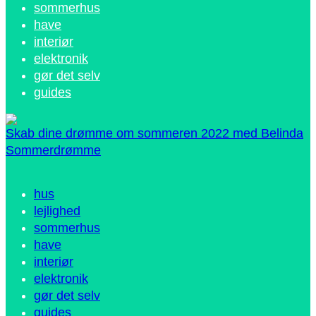
sommerhus
have
interiør
elektronik
gør det selv
guides
Skab dine drømme om sommeren 2022 med Belinda
Sommerdrømme
hus
lejlighed
sommerhus
have
interiør
elektronik
gør det selv
guides