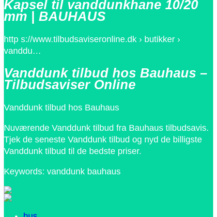
Kapsel til vanddunkhane 10/20
mm | BAUHAUS
http s://www.tilbudsaviseronline.dk › butikker ›
vanddu…
Vanddunk tilbud hos Bauhaus –
Tilbudsaviser Online
Vanddunk tilbud hos Bauhaus
Nuværende Vanddunk tilbud fra Bauhaus tilbudsavis.
Tjek de seneste Vanddunk tilbud og nyd de billigste
Vanddunk tilbud til de bedste priser.
Keywords: vanddunk bauhaus
hus