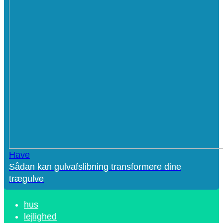
Have
Sådan kan gulvafslibning transformere dine
trægulve
hus
lejlighed