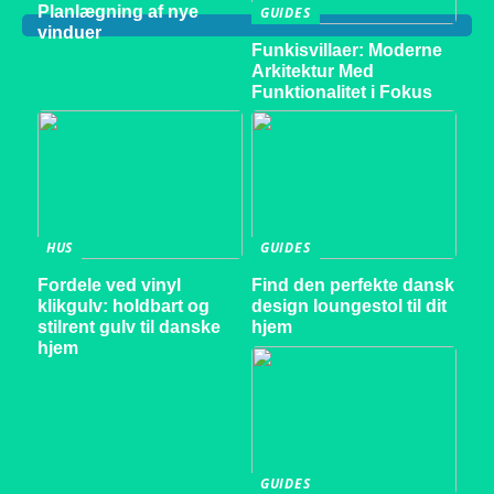
Planlægning af nye
GUIDES
vinduer
Funkisvillaer: Moderne
Arkitektur Med
Funktionalitet i Fokus
HUS
GUIDES
Fordele ved vinyl
Find den perfekte dansk
klikgulv: holdbart og
design loungestol til dit
stilrent gulv til danske
hjem
hjem
GUIDES