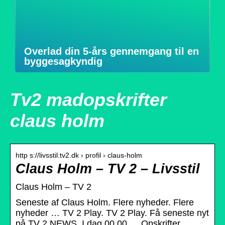
Overlad din 5-års gennemgang til en
byggesagkyndig
Tv2 madopskrifter
claus holm
http s://livsstil.tv2.dk › profil › claus-holm
Claus Holm – TV 2 – Livsstil
Claus Holm – TV 2
Seneste af Claus Holm. Flere nyheder. Flere
nyheder … TV 2 Play. TV 2 Play. Få seneste nyt
på TV 2 NEWS. I dag 00.00 … Opskrifter.