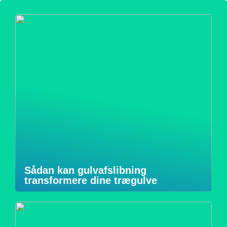
Sådan kan gulvafslibning
transformere dine trægulve