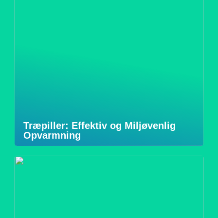
Træpiller: Effektiv og Miljøvenlig
Opvarmning