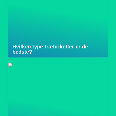
Hvilken type træbriketter er de
bedste?