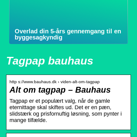
Overlad din 5-års gennemgang til en
byggesagkyndig
Tagpap bauhaus
http s://www.bauhaus.dk › viden-alt-om-tagpap
Alt om tagpap – Bauhaus
Tagpap er et populært valg, når de gamle
eternittage skal skiftes ud. Det er en pæn,
slidstærk og prisfornuftig løsning, som pynter i
mange tilfælde.