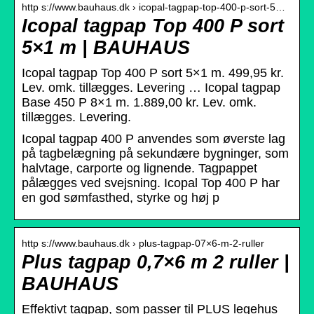
http s://www.bauhaus.dk › icopal-tagpap-top-400-p-sort-5…
Icopal tagpap Top 400 P sort
5×1 m | BAUHAUS
Icopal tagpap Top 400 P sort 5×1 m. 499,95 kr.
Lev. omk. tillægges. Levering … Icopal tagpap
Base 450 P 8×1 m. 1.889,00 kr. Lev. omk.
tillægges. Levering.
Icopal tagpap 400 P anvendes som øverste lag
på tagbelægning på sekundære bygninger, som
halvtage, carporte og lignende. Tagpappet
pålægges ved svejsning. Icopal Top 400 P har
en god sømfasthed, styrke og høj p
http s://www.bauhaus.dk › plus-tagpap-07×6-m-2-ruller
Plus tagpap 0,7×6 m 2 ruller |
BAUHAUS
Effektivt tagpap, som passer til PLUS legehus