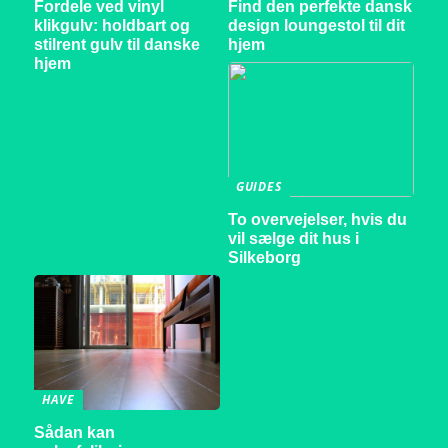
Fordele ved vinyl
Find den perfekte dansk
klikgulv: holdbart og
design loungestol til dit
stilrent gulv til danske
hjem
hjem
GUIDES
To overvejelser, hvis du
vil sælge dit hus i
Silkeborg
HAVE
Sådan kan