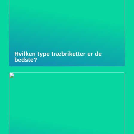
Hvilken type træbriketter er de
bedste?