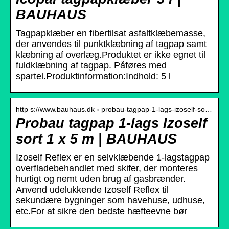
BAUHAUS
Tagpapklæber en fibertilsat asfaltklæbemasse,
der anvendes til punktklæbning af tagpap samt
klæbning af overlæg.Produktet er ikke egnet til
fuldklæbning af tagpap. Påføres med
spartel.Produktinformation:Indhold: 5 l
http s://www.bauhaus.dk › probau-tagpap-1-lags-izoself-so…
Probau tagpap 1-lags Izoself
sort 1 x 5 m | BAUHAUS
Izoself Reflex er en selvklæbende 1-lagstagpap
overfladebehandlet med skifer, der monteres
hurtigt og nemt uden brug af gasbrænder.
Anvend udelukkende Izoself Reflex til
sekundære bygninger som havehuse, udhuse,
etc.For at sikre den bedste hæfteevne bør