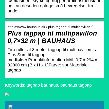
sømfasthed, styrke og høj perforationsmodstand
og kan desuden optage små bevægelser fra
unde
http s://www.bauhaus.dk › plus-tagpap-til-multipavillon-0-…
Plus tagpap til multipavillon
0,7×32 m | BAUHAUS
Fire ruller af 8 meter tagpap til multipavillon fra
Plus.Søm til tagpap
medfølger.Produktinformation:Mål: 0,7 x 294 x
32000 cm (B x H x L)Farve: sortMateriale:
tagpap
Keywords: tagpap bauhaus, bauhaus tagpap