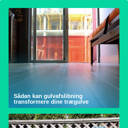
Sådan kan gulvafslibning
transformere dine trægulve