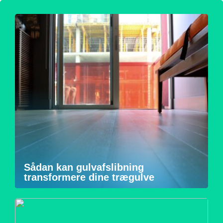
Sådan kan gulvafslibning
transformere dine trægulve