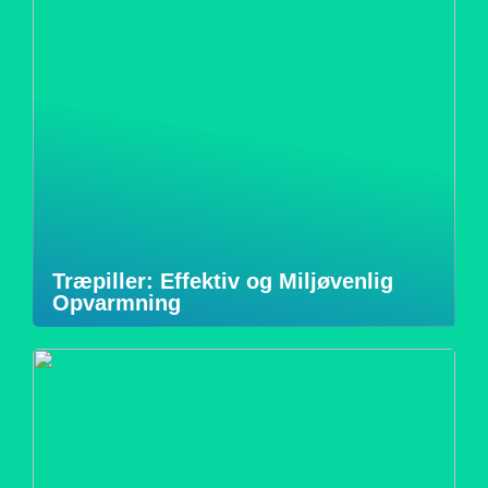
Træpiller: Effektiv og Miljøvenlig
Opvarmning