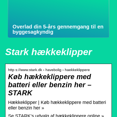
Overlad din 5-års gennemgang til en
byggesagkyndig
Stark hækkeklipper
http s://www.stark.dk › havebolig › haekkeklippere
Køb hækkeklippere med
batteri eller benzin her –
STARK
Hækkeklipper | Køb hækkeklippere med batteri
eller benzin her »
Se STARK’s udvalg af hækkeklippere online »