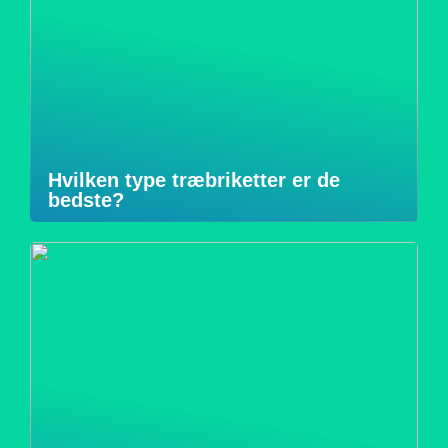
Hvilken type træbriketter er de
bedste?