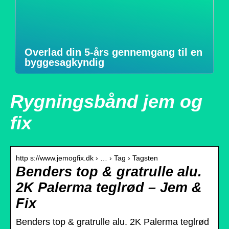
Overlad din 5-års gennemgang til en
byggesagkyndig
Rygningsbånd jem og
fix
http s://www.jemogfix.dk › … › Tag › Tagsten
Benders top & gratrulle alu.
2K Palerma teglrød – Jem &
Fix
Benders top & gratrulle alu. 2K Palerma teglrød