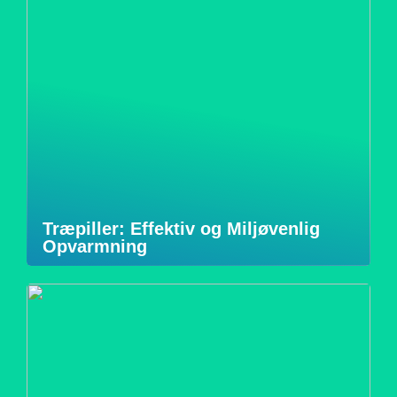
Træpiller: Effektiv og Miljøvenlig
Opvarmning