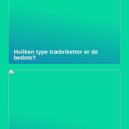
Hvilken type træbriketter er de
bedste?