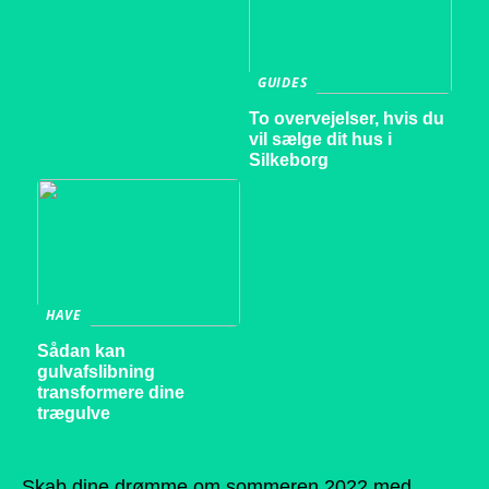
GUIDES
To overvejelser, hvis du
vil sælge dit hus i
Silkeborg
HAVE
Sådan kan
gulvafslibning
transformere dine
trægulve
Skab dine drømme om sommeren 2022 med