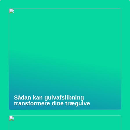
Sådan kan gulvafslibning
transformere dine trægulve