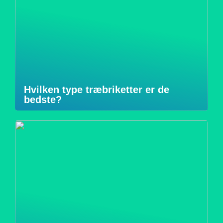
Hvilken type træbriketter er de
bedste?