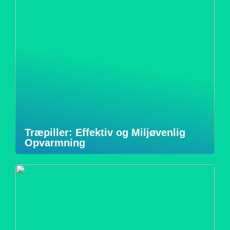
Træpiller: Effektiv og Miljøvenlig
Opvarmning