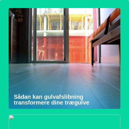
Sådan kan gulvafslibning
transformere dine trægulve