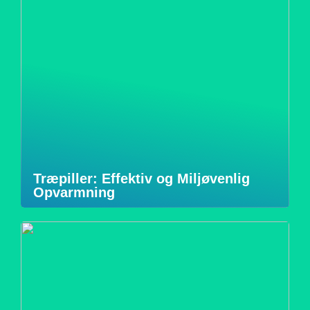
Træpiller: Effektiv og Miljøvenlig
Opvarmning