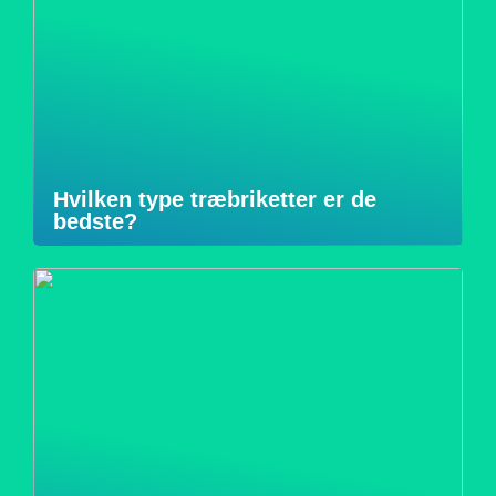
Hvilken type træbriketter er de
bedste?