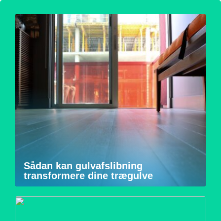
Sådan kan gulvafslibning
transformere dine trægulve