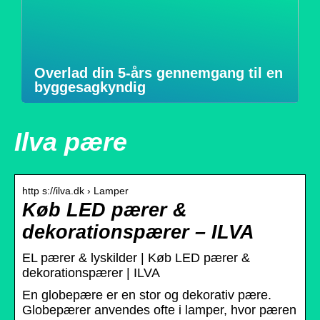
Overlad din 5-års gennemgang til en
byggesagkyndig
Ilva pære
http s://ilva.dk › Lamper
Køb LED pærer &
dekorationspærer – ILVA
EL pærer & lyskilder | Køb LED pærer &
dekorationspærer | ILVA
En globepære er en stor og dekorativ pære.
Globepærer anvendes ofte i lamper, hvor pæren