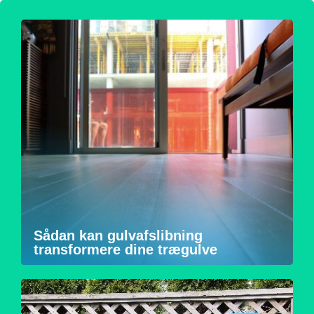
Sådan kan gulvafslibning
transformere dine trægulve