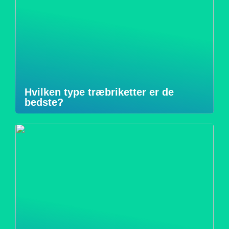
Hvilken type træbriketter er de
bedste?