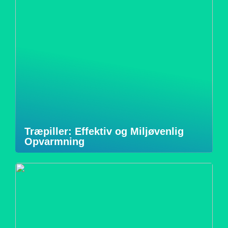
Træpiller: Effektiv og Miljøvenlig
Opvarmning