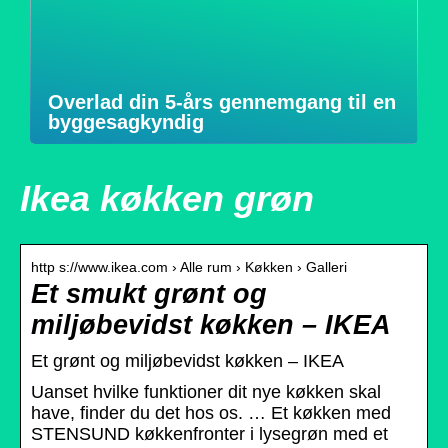
Overlad din 5-års gennemgang til en
byggesagkyndig
Ikea køkken grøn
http s://www.ikea.com › Alle rum › Køkken › Galleri
Et smukt grønt og
miljøbevidst køkken – IKEA
Et grønt og miljøbevidst køkken – IKEA
Uanset hvilke funktioner dit nye køkken skal
have, finder du det hos os. … Et køkken med
STENSUND køkkenfronter i lysegrøn med et