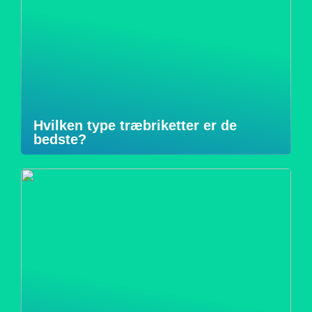
Hvilken type træbriketter er de
bedste?