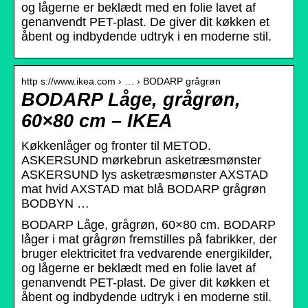
og lågerne er beklædt med en folie lavet af
genanvendt PET-plast. De giver dit køkken et
åbent og indbydende udtryk i en moderne stil.
http s://www.ikea.com › … › BODARP grågrøn
BODARP Låge, grågrøn,
60×80 cm – IKEA
Køkkenlåger og fronter til METOD.
ASKERSUND mørkebrun asketræsmønster
ASKERSUND lys asketræsmønster AXSTAD
mat hvid AXSTAD mat blå BODARP grågrøn
BODBYN …
BODARP Låge, grågrøn, 60×80 cm. BODARP
låger i mat grågrøn fremstilles på fabrikker, der
bruger elektricitet fra vedvarende energikilder,
og lågerne er beklædt med en folie lavet af
genanvendt PET-plast. De giver dit køkken et
åbent og indbydende udtryk i en moderne stil.