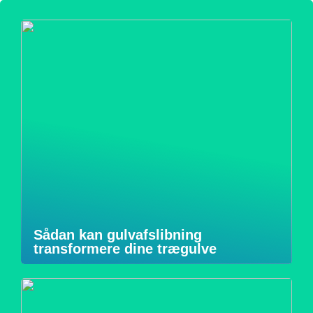
Sådan kan gulvafslibning
transformere dine trægulve