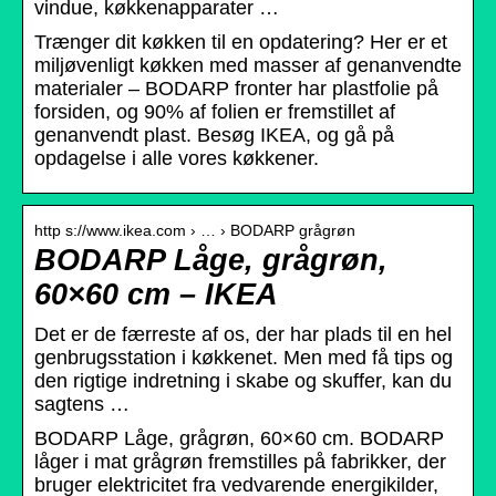
vindue, køkkenapparater …
Trænger dit køkken til en opdatering? Her er et
miljøvenligt køkken med masser af genanvendte
materialer – BODARP fronter har plastfolie på
forsiden, og 90% af folien er fremstillet af
genanvendt plast. Besøg IKEA, og gå på
opdagelse i alle vores køkkener.
http s://www.ikea.com › … › BODARP grågrøn
BODARP Låge, grågrøn,
60×60 cm – IKEA
Det er de færreste af os, der har plads til en hel
genbrugsstation i køkkenet. Men med få tips og
den rigtige indretning i skabe og skuffer, kan du
sagtens …
BODARP Låge, grågrøn, 60×60 cm. BODARP
låger i mat grågrøn fremstilles på fabrikker, der
bruger elektricitet fra vedvarende energikilder,