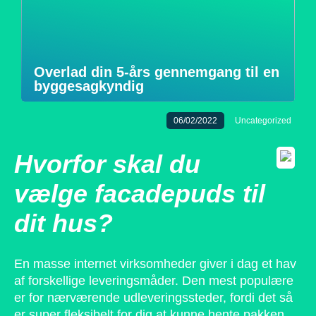
Overlad din 5-års gennemgang til en
byggesagkyndig
06/02/2022
Uncategorized
Hvorfor skal du
vælge facadepuds til
dit hus?
En masse internet virksomheder giver i dag et hav
af forskellige leveringsmåder. Den mest populære
er for nærværende udleveringssteder, fordi det så
er super fleksibelt for dig at kunne hente pakken