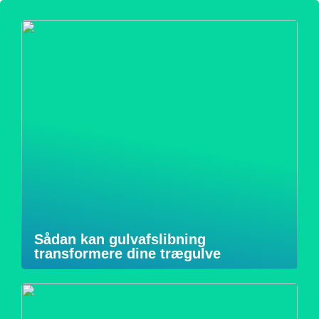
Sådan kan gulvafslibning
transformere dine trægulve