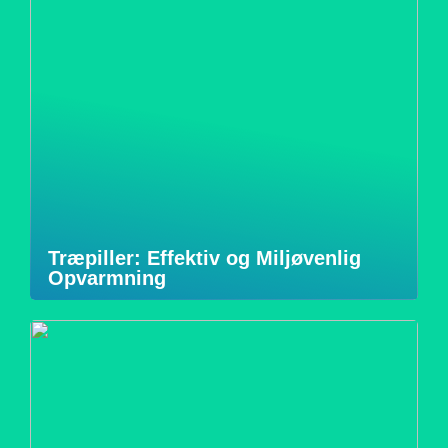
Træpiller: Effektiv og Miljøvenlig
Opvarmning