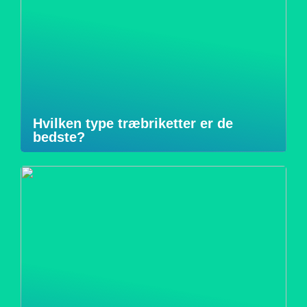
Hvilken type træbriketter er de
bedste?