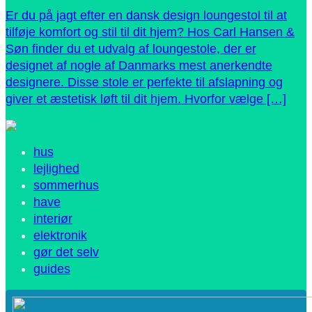
Er du på jagt efter en dansk design loungestol til at
tilføje komfort og stil til dit hjem? Hos Carl Hansen &
Søn finder du et udvalg af loungestole, der er
designet af nogle af Danmarks mest anerkendte
designere. Disse stole er perfekte til afslapning og
giver et æstetisk løft til dit hjem. Hvorfor vælge […]
hus
lejlighed
sommerhus
have
interiør
elektronik
gør det selv
guides