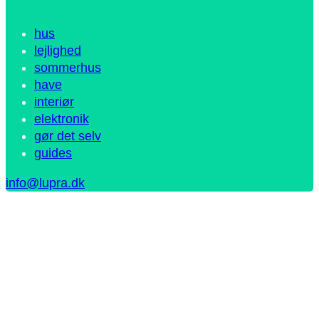
hus
lejlighed
sommerhus
have
interiør
elektronik
gør det selv
guides
info@lupra.dk