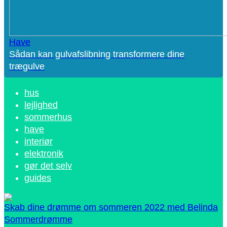
Have
Sådan kan gulvafslibning transformere dine
trægulve
hus
lejlighed
sommerhus
have
interiør
elektronik
gør det selv
guides
Skab dine drømme om sommeren 2022 med Belinda
Sommerdrømme