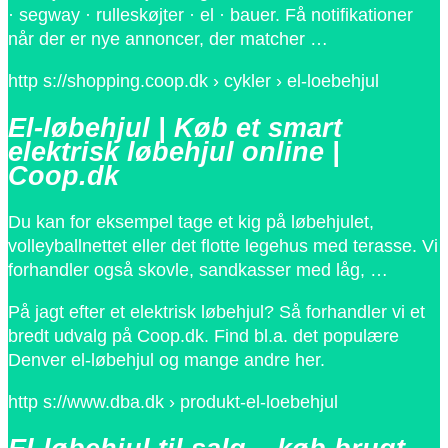
· segway · rulleskøjter · el · bauer. Få notifikationer
når der er nye annoncer, der matcher …
http s://shopping.coop.dk › cykler › el-loebehjul
El-løbehjul | Køb et smart
elektrisk løbehjul online |
Coop.dk
Du kan for eksempel tage et kig på løbehjulet,
volleyballnettet eller det flotte legehus med terasse. Vi
forhandler også skovle, sandkasser med låg, …
På jagt efter et elektrisk løbehjul? Så forhandler vi et
bredt udvalg på Coop.dk. Find bl.a. det populære
Denver el-løbehjul og mange andre her.
http s://www.dba.dk › produkt-el-loebehjul