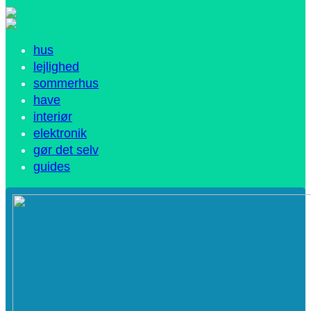
hus
lejlighed
sommerhus
have
interiør
elektronik
gør det selv
guides