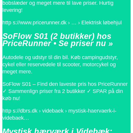
bobslæder og meget mere til lave priser. Hurtig
levering!
http s://www.pricerunner.dk › … › Elektrisk løbehjul
SoFlow S01 (2 butikker) hos
PriceRunner • Se priser nu »
Autodele og udstyr til din bil. Køb campingudstyr,
cykel eller reservedele til scooter, motorcykel og
meget mere.
SoFlow S01 – Find den laveste pris hos PriceRunner
✓ Sammenlign priser fra 2 butikker ✓ SPAR på din
køb nu!
http s://dbrs.dk › videbaek › mystisk-haervaerk-i-
videbaek…
Mystisk hærværk i Videbæk: