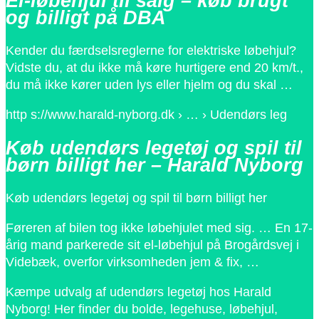
El-løbehjul til salg – køb brugt
og billigt på DBA
Kender du færdselsreglerne for elektriske løbehjul?
Vidste du, at du ikke må køre hurtigere end 20 km/t.,
du må ikke kører uden lys eller hjelm og du skal …
http s://www.harald-nyborg.dk › … › Udendørs leg
Køb udendørs legetøj og spil til
børn billigt her – Harald Nyborg
Køb udendørs legetøj og spil til børn billigt her
Føreren af bilen tog ikke løbehjulet med sig. … En 17-
årig mand parkerede sit el-løbehjul på Brogårdsvej i
Videbæk, overfor virksomheden jem & fix, …
Kæmpe udvalg af udendørs legetøj hos Harald
Nyborg! Her finder du bolde, legehuse, løbehjul,