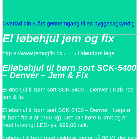
Overlad din 5-års gennemgang til en byggesagkyndig
El løbehjul jem og fix
http s://www.jemogfix.dk › … › Udendørs lege
Elløbehjul til børn sort SCK-5400
– Denver – Jem & Fix
Elløbehjul til børn sort SCK-5400 – Denver | Køb hos
jem & fix
Elløbehjul til børn sort SCK-5400 – Denver · Legetøj
til børn fra 8 år (<50 kg). Det kan køre 6 km/t og er
med farverigt LED-lys. 999,00 /stk.
Løbehjul til børn med elektrisk motor på 80 W, der kan