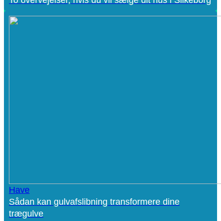
To overvejelser, hvis du vil sælge dit hus i Silkeborg
Have
Sådan kan gulvafslibning transformere dine
trægulve