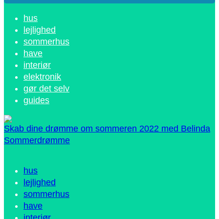
hus
lejlighed
sommerhus
have
interiør
elektronik
gør det selv
guides
Skab dine drømme om sommeren 2022 med Belinda
Sommerdrømme
hus
lejlighed
sommerhus
have
interiør