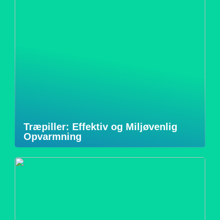
Træpiller: Effektiv og Miljøvenlig
Opvarmning