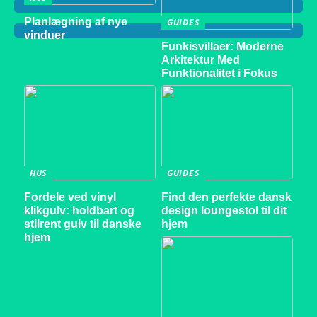
Planlægning af nye
GUIDES
vinduer
Funkisvillaer: Moderne
Arkitektur Med
Funktionalitet i Fokus
HUS
GUIDES
Fordele ved vinyl
Find den perfekte dansk
klikgulv: holdbart og
design loungestol til dit
stilrent gulv til danske
hjem
hjem