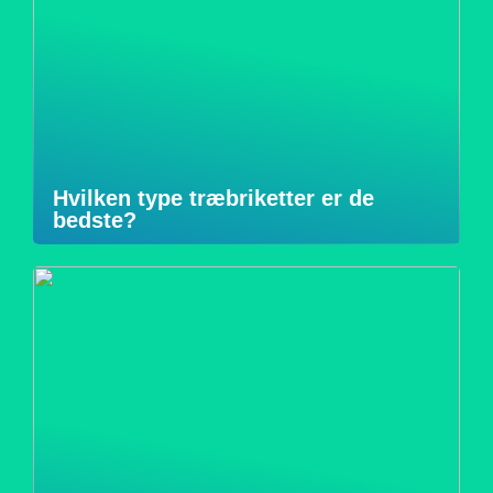
Hvilken type træbriketter er de
bedste?