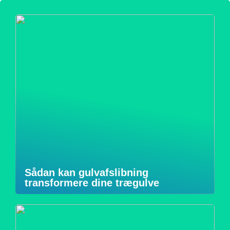
Sådan kan gulvafslibning
transformere dine trægulve