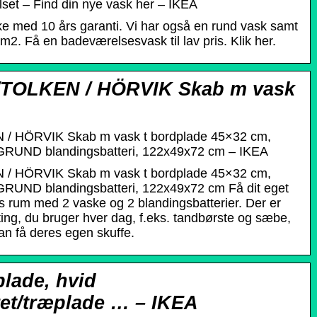
set – Find din nye vask her – IKEA
ke med 10 års garanti. Vi har også en rund vask samt
 m2. Få en badeværelsesvask til lav pris. Klik her.
OLKEN / HÖRVIK Skab m vask
HÖRVIK Skab m vask t bordplade 45×32 cm,
GRUND blandingsbatteri, 122x49x72 cm – IKEA
HÖRVIK Skab m vask t bordplade 45×32 cm,
GRUND blandingsbatteri, 122x49x72 cm Få dit eget
es rum med 2 vaske og 2 blandingsbatterier. Der er
 ting, du bruger hver dag, f.eks. tandbørste og sæbe,
an få deres egen skuffe.
lade, hvid
t/træplade … – IKEA