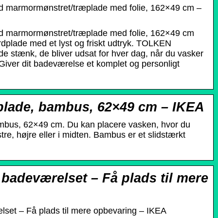
 marmormønstret/træplade med folie, 162×49 cm –
d marmormønstret/træplade med folie, 162×49 cm
rdplade med et lyst og friskt udtryk. TOLKEN
 de stænk, de bliver udsat for hver dag, når du vasker
 Giver dit badeværelse et komplet og personligt
ade, bambus, 62×49 cm – IKEA
bus, 62×49 cm. Du kan placere vasken, hvor du
stre, højre eller i midten. Bambus er et slidstærkt
 badeværelset – Få plads til mere
lset – Få plads til mere opbevaring – IKEA