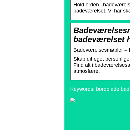
Hold orden i badeværelse
badeværelset. Vi har skab
Badeværelsesmø
badeværelset 
Badeværelsesmøbler – Fi
Skab dit eget personli
Find alt i badeværelsesar
atmosfære.
Keywords: bordplade bad