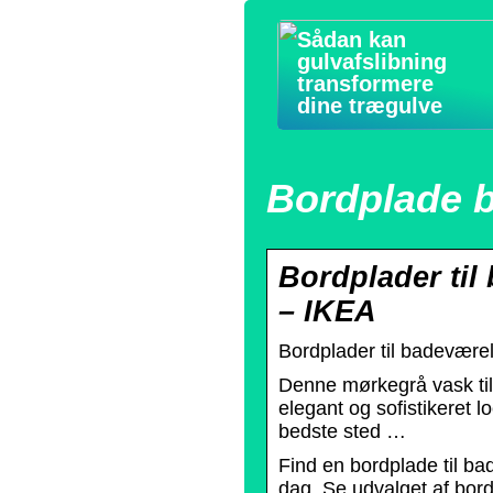
Sådan kan
gulvafslibning
transformere
dine trægulve
Bordplade 
Bordplader til
– IKEA
Bordplader til badevære
Denne mørkegrå vask til
elegant og sofistikeret 
bedste sted …
Find en bordplade til bad
dag. Se udvalget af bordp