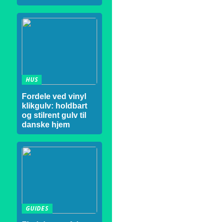
HUS
Fordele ved vinyl
klikgulv: holdbart
og stilrent gulv til
danske hjem
GUIDES