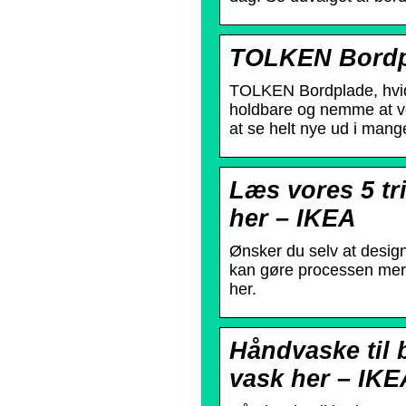
TOLKEN Bordpl
TOLKEN Bordplade, hvid
holdbare og nemme at ve
at se helt nye ud i mange
Læs vores 5 tri
her – IKEA
Ønsker du selv at design
kan gøre processen mere
her.
Håndvaske til 
vask her – IKE