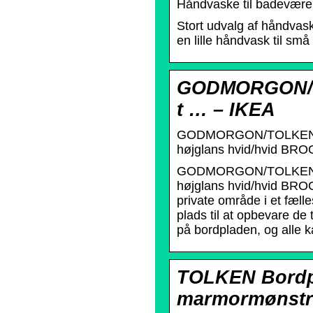
Håndvaske til badeværel
Stort udvalg af håndvas
en lille håndvask til små
GODMORGON/T
t … – IKEA
GODMORGON/TOLKEN / 
højglans hvid/hvid BRO
GODMORGON/TOLKEN / 
højglans hvid/hvid BRO
private område i et fæll
plads til at opbevare de
på bordpladen, og alle k
TOLKEN Bordp
marmormønstre