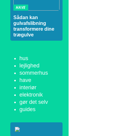
HAVE
Sådan kan
gulvafslibning
transformere dine
trægulve
hus
lejlighed
sommerhus
have
interiør
elektronik
gør det selv
guides