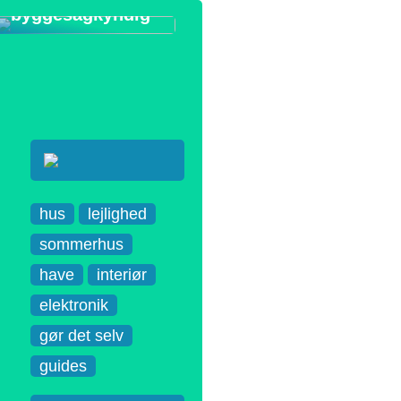
byggesagkyndig
hus
lejlighed
sommerhus
have
interiør
elektronik
gør det selv
guides