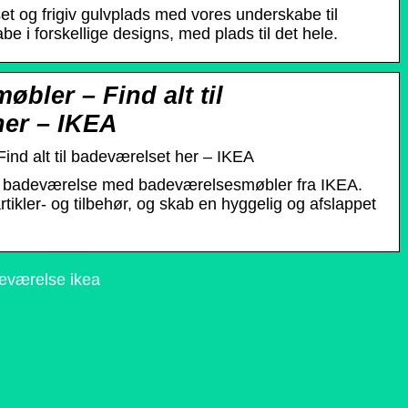
t og frigiv gulvplads med vores underskabe til
e i forskellige designs, med plads til det hele.
bler – Find alt til
her – IKEA
nd alt til badeværelset her – IKEA
ge badeværelse med badeværelsesmøbler fra IKEA.
tikler- og tilbehør, og skab en hyggelig og afslappet
eværelse ikea