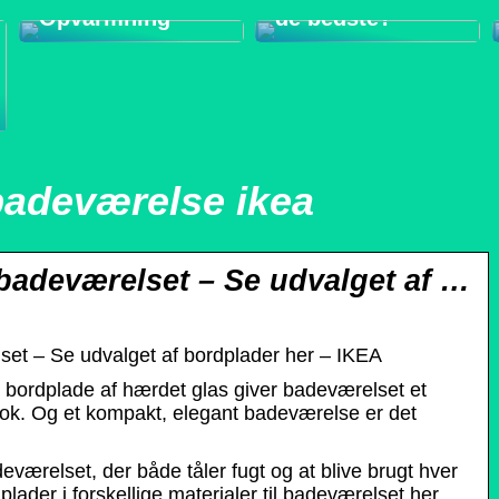
Opvarmning
de bedste?
badeværelse ikea
 badeværelset – Se udvalget af …
lset – Se udvalget af bordplader her – IKEA
 bordplade af hærdet glas giver badeværelset et
look. Og et kompakt, elegant badeværelse er det
eværelset, der både tåler fugt og at blive brugt hver
lader i forskellige materialer til badeværelset her.