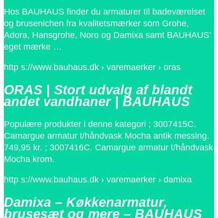
Hos BAUHAUS finder du armaturer til badeværelset
og brusenichen fra kvalitetsmærker som Grohe,
Adora, Hansgrohe, Noro og Damixa samt BAUHAUS’
eget mærke …
http s://www.bauhaus.dk › varemaerker › oras
ORAS | Stort udvalg af blandt
andet vandhaner | BAUHAUS
Populære produkter i denne kategori ; 3007415C.
Camargue armatur t/håndvask Mocha antik messing.
749,95 kr. ; 3007416C. Camargue armatur t/håndvask
Mocha krom.
http s://www.bauhaus.dk › varemaerker › damixa
Damixa – Køkkenarmatur,
brusesæt og mere – BAUHAUS