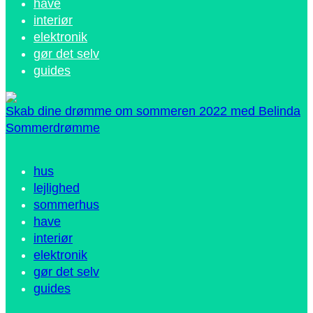
have
interiør
elektronik
gør det selv
guides
Skab dine drømme om sommeren 2022 med Belinda
Sommerdrømme
hus
lejlighed
sommerhus
have
interiør
elektronik
gør det selv
guides