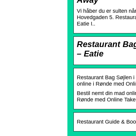
Away
Vi håber du er sulten n
Hovedgaden 5. Restauran
Eatie I..
Restaurant Bag
– Eatie
Restaurant Bag Søjlen i 
online i Rønde med Onl
Bestil nemt din mad onl
Rønde med Online Take A
Restaurant Guide & Boo