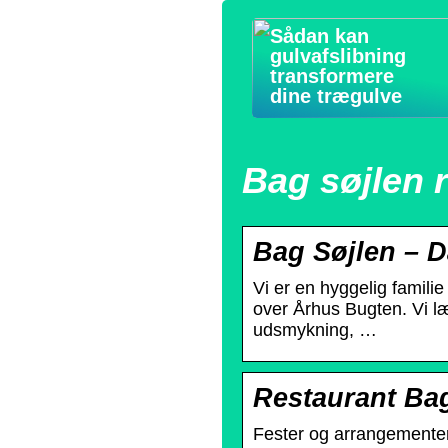
Sådan kan
gulvafslibning
transformere
dine trægulve
Bag søjlen 
Bag Søjlen – 
Vi er en hyggelig famili
over Århus Bugten. Vi læ
udsmykning, …
Restaurant Bag
Fester og arrangemente