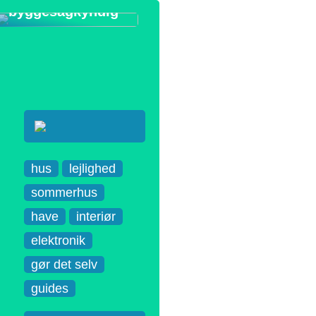
byggesagkyndig
hus
lejlighed
sommerhus
have
interiør
elektronik
gør det selv
guides