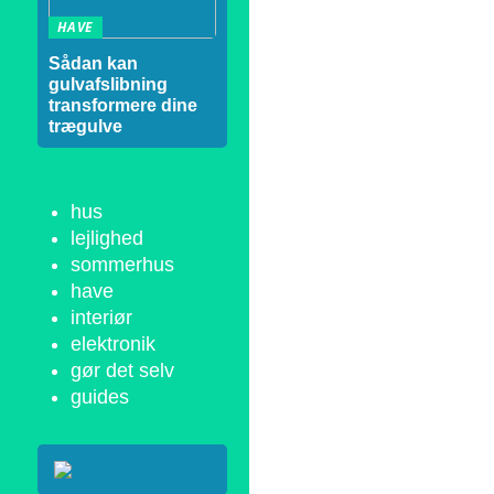
HAVE
Sådan kan
gulvafslibning
transformere dine
trægulve
hus
lejlighed
sommerhus
have
interiør
elektronik
gør det selv
guides