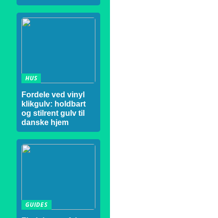
HUS
Fordele ved vinyl
klikgulv: holdbart
og stilrent gulv til
danske hjem
GUIDES