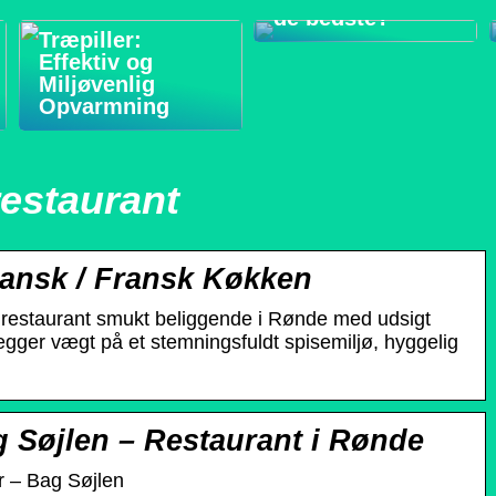
de bedste?
Træpiller:
Effektiv og
Miljøvenlig
Opvarmning
restaurant
Dansk / Fransk Køkken
e restaurant smukt beliggende i Rønde med udsigt
gger vægt på et stemningsfuldt spisemiljø, hyggelig
 Søjlen – Restaurant i Rønde
r – Bag Søjlen