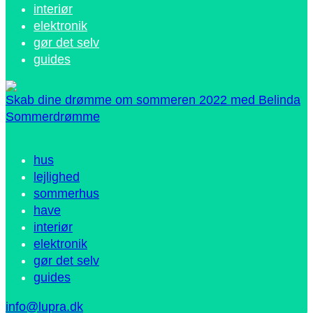
interiør
elektronik
gør det selv
guides
Skab dine drømme om sommeren 2022 med Belinda
Sommerdrømme
hus
lejlighed
sommerhus
have
interiør
elektronik
gør det selv
guides
info@lupra.dk