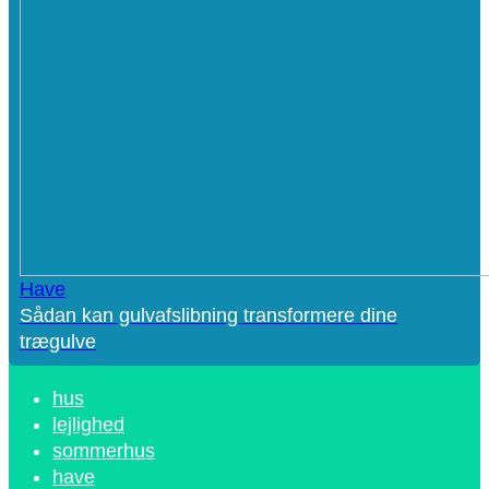
Have
Sådan kan gulvafslibning transformere dine
trægulve
hus
lejlighed
sommerhus
have